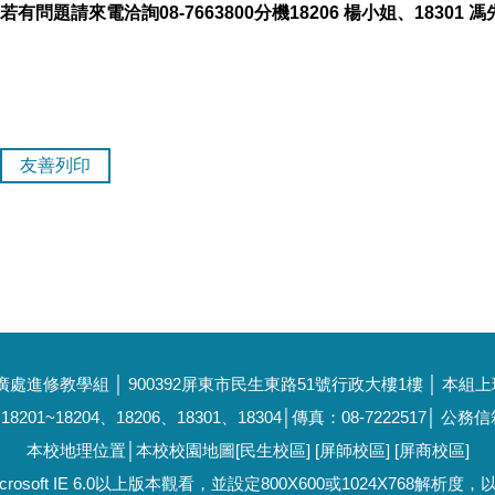
若有問題請來電洽詢08-7663800分機18206 楊小姐、18301 
友善列印
修教學組 │ 900392屏東市民生東路51號行政大樓1樓 │ 本組上班時間
8201~18204、18206、18301、18304│傳真：08-7222517│ 公務信箱：a
本校地理位置
│本校校園地圖[
民生校區
] [
屏師校區
] [
屏商校區
]
rosoft IE 6.0以上版本觀看，並設定800X600或1024X768解析