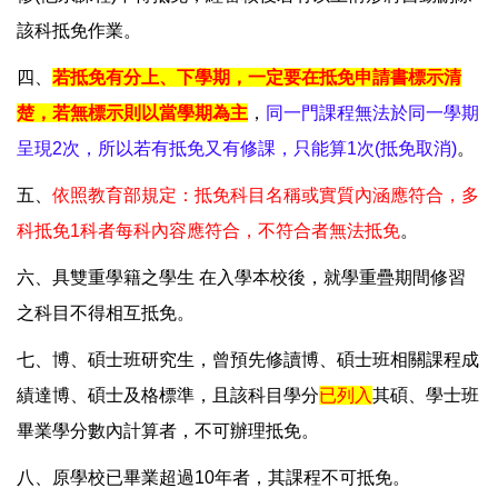
該科抵免作業。
四、
若抵免有分上、下學期，一定要在抵免申請書標示清
楚，若無標示則以當學期為主
，
同一門課程無法於同一學期
呈現2次，所以若有抵免又有修課，只能算1次(抵免取消)
。
五、
依照教育部規定：抵免科目名稱或實質內涵應符合，多
科抵免1科者每科內容應符合，不符合者無法抵免
。
六、具雙重學籍之學生 在入學本校後，就學重疊期間修習
之科目不得相互抵免。
七、博、碩士班研究生，曾預先修讀博、碩士班相關課程成
績達博、碩士及格標準，且該科目學分
已列入
其碩、學士班
畢業學分數內計算者，不可辦理抵免。
八、原學校已畢業超過10年者，其課程不可抵免。