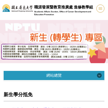
跳
職涯發展暨教育推廣處 進修教學組
到
Academic Affairs Section, Office of Career Development and
主
Education Promotion
要
內
容
區
網站總覽
網站總覽
新生學分抵免
業務職掌