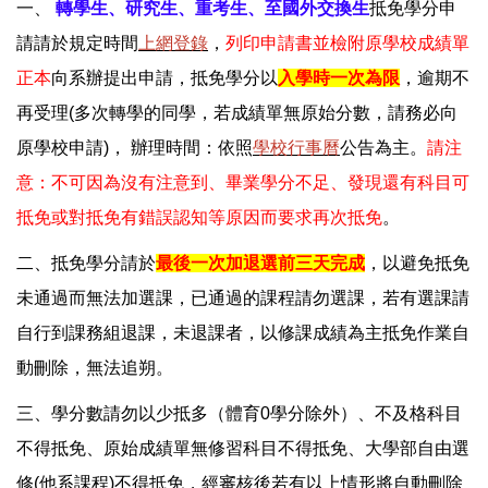
一、
轉學生、研究生、重考生、至國外交換生
抵免學分申
法令規章
請請於規定時間
上網登錄
，
列印申請書並檢附原學校成績單
表單下載
正本
向系辦提出申請，抵免學分以
入學時一次為限
，逾期不
行事曆
再受理(多次轉學的同學，若成績單無原始分數，請務必向
原學校申請)， 辦理時間：依照
學校行事曆
公告為主。
請注
畢業生專區
意：不可因為沒有注意到、畢業學分不足、發現還有科目可
新生(轉學生)專區
抵免或對抵免有錯誤認知等原因而要求再次抵免
。
性別平等宣導專區
二、抵免學分請於
最後一次加退選前三天完成
，以避免抵免
未通過而無法加選課，已通過的課程請勿選課，若有選課請
選課流程
自行到課務組退課，未退課者，以修課成績為主抵免作業自
學務資訊專區
動刪除，無法追朔。
教務證件線上申辦系統
三、學分數請勿以少抵多（體育0學分除外）、不及格科目
不得抵免、原始成績單無修習科目不得抵免、大學部自由選
修(他系課程)不得抵免，經審核後若有以上情形將自動刪除